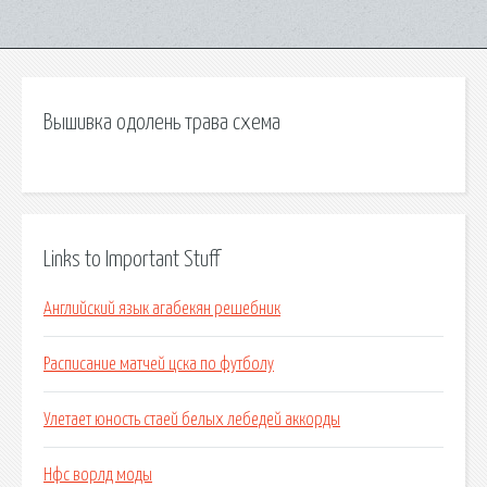
Вышивка одолень трава схема
Links to Important Stuff
Английский язык агабекян решебник
Расписание матчей цска по футболу
Улетает юность стаей белых лебедей аккорды
Нфс ворлд моды