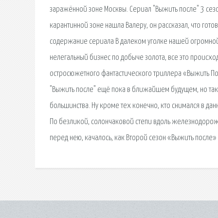
заражённой зоне Москвы. Сериал "Выжить после" 3 сезо
карантинной зоне нашла Валеру, он рассказал, что гото
содержание сериала В далеком уголке нашей огромной
нелегальный бизнес по добыче золота, все это происхо
остросюжетного фантастического триллера «Выжить По
"Выжить после" ещё пока в ближайшем будущем, но так х
большинства. Ну кроме тех конечно, кто снимался в да
По безликой, солончаковой степи вдоль железнодорожн
перед нею, качалось, как Второй сезон «Выжить после» 