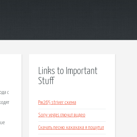
Links to Important
Stuff
ода с
ходят
Pw265 striver схема
Sony vegas глючит видео
ние
Скачать песню хахахаха я пошутил
в