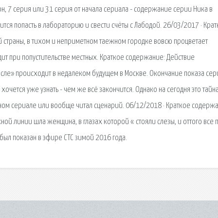
н, 7 серия или 31 серия от начала сериала - содержание серии Ника в
вится попасть в лабораторию и свести счёты с Лабодой. 26/03/2017 · Кра
 страны, в тихом и неприметном таежном городке вовсю процветает
дит при попустительстве местных. Краткое содержание: Действие
сле» происходит в недалеком будущем в Москве. Окончание показа сер
очется уже узнать - чем же всё закончится. Однако на сегодня это тайн
нном сериале или вообще читал сценарий. 06/12/2018 · Краткое содерж
ой линии шла женщина, в глазах которой « стояли слезы, и оттого все 
был показан в эфире СТС зимой 2016 года.