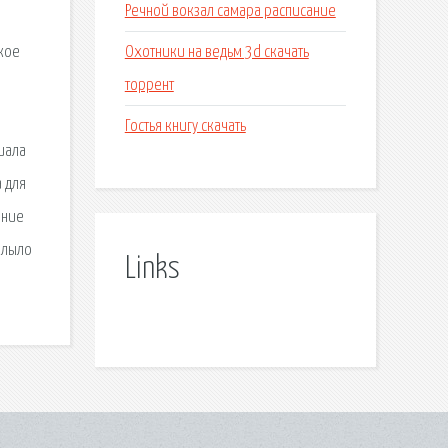
Речной вокзал самара расписание
Охотники на ведьм 3d скачать
ткое
торрент
Гостья книгу скачать
иала
а для
ание
плыло
Links