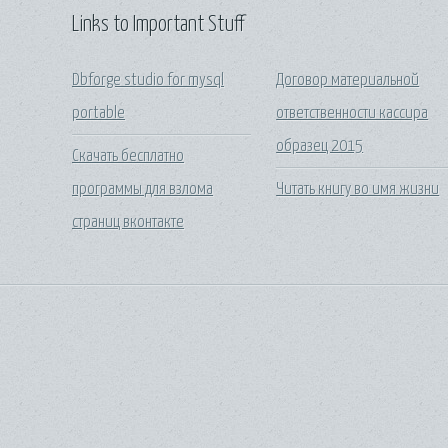
Links to Important Stuff
Dbforge studio for mysql
Договор материальной
portable
ответственности кассира
образец 2015
Скачать бесплатно
программы для взлома
Читать книгу во имя жизни
страниц вконтакте