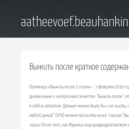
aatheevoef.beauhankin
Выжить после краткое содержа
Премьера «Выжить после 2 сезон» – 1 февраля 2016 год
динамичным и интересным сюжетом. "Выжить после" оп
в себя в запертом. Дальше можно было бы и не писать
любой ценой" (НТВ) можно прочитать ниже. Сериал "Выж
серии После того, как Мурании под предводительством