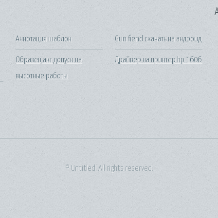
A
Аннотация шаблон
Gun fiend скачать на андроид
Образец акт допуск на
Драйвер на принтер hp 1606
высотные работы
© Untitled. All rights reserved.