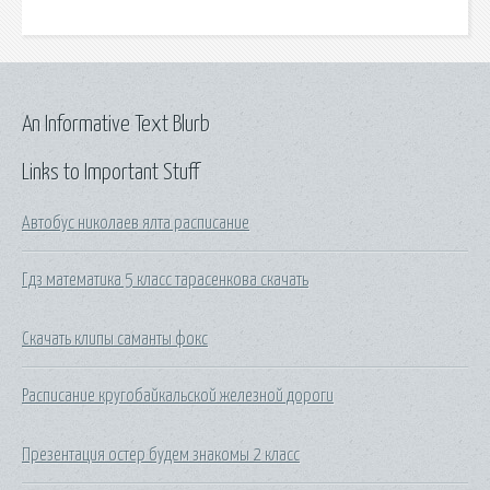
An Informative Text Blurb
Links to Important Stuff
Автобус николаев ялта расписание
Гдз математика 5 класс тарасенкова скачать
Скачать клипы саманты фокс
Расписание кругобайкальской железной дороги
Презентация остер будем знакомы 2 класс