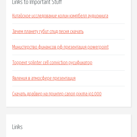
Links to Important Stuff
Китайское исследование колин кэмпбелл аудиокнига
Зачем планету губит спид песня скачать
Министерство финансов рф презентация powerpoint
Торрент splinter cell conviction русификатор
Явления в атмосфере презентация
Скачать драйвер на принтер canon pixma ip1000
Links