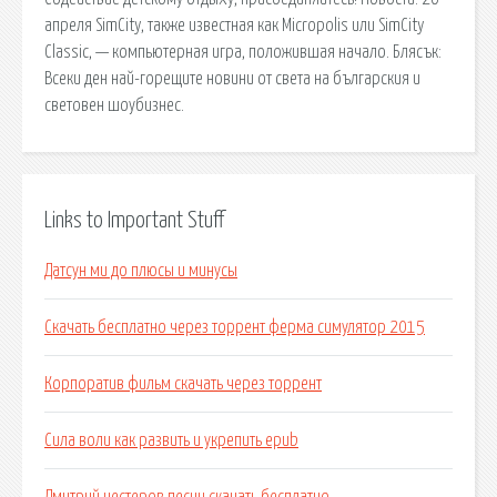
апреля SimCity, также известная как Micropolis или SimCity
Classic, — компьютерная игра, положившая начало. Блясък:
Всеки ден най-горещите новини от света на българския и
световен шоубизнес.
Links to Important Stuff
Датсун ми до плюсы и минусы
Скачать бесплатно через торрент ферма симулятор 2015
Корпоратив фильм скачать через торрент
Сила воли как развить и укрепить epub