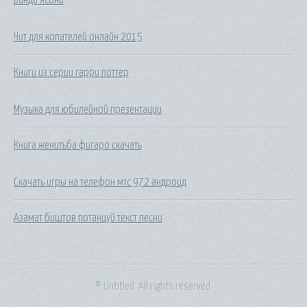
Чит для копателей онлайн 2015
Книги из серии гарри поттер
Музыка для юбилейной презентации
Книга женитьба фигаро скачать
Скачать игры на телефон мтс 972 андроид
Азамат биштов потанцуй текст песни
© Untitled. All rights reserved.