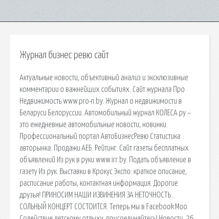
Журнал бизнес ревю сайт
Актуальные новости, объективный анализ и эксклюзивные
комментарии о важнейших событиях. Сайт журнала Про
Недвижимость www.pro-n.by. Журнал о недвижимости в
Беларуси Белоруссии. Автомобильный журнал КОЛЕСА.ру –
это ежедневные автомобильные новости, новинки.
Профессиональный портал АвтоБизнесРевю Статистика
авторынка. Продажи АЕБ. Рейтинг. Сайт газеты бесплатных
объявлений Из рук в руки www.irr.by. Подать объявление в
газету Из рук. Выставки в Крокус Экспо: краткое описание,
расписание работы, контактная информация. Дорогие
друзья! ПРИНОСИМ НАШИ ИЗВИНЕНИЯ ЗА НЕТОЧНОСТЬ…
СОЛЬНЫЙ КОНЦЕРТ СОСТОИТСЯ. Теперь мы в Facebook Моо
Содействие детскому отдыху, присоединяйтесь! Новости. 26