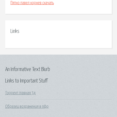
Пятно павел корнев скачать
Links
An Informative Text Blurb
Links to Important Stuff
Торрент главная 3д
Образец возражения в пфр