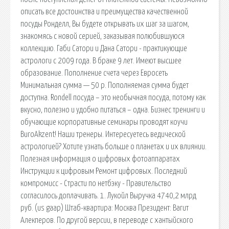
описать все достоинства и преимущества качественной
посуды Ронделл, Вы будете открывать их шаг за шагом,
знакомясь с новой серией, заказывая полюбившуюся
коллекцию. Габи Сатори и Дана Сатори - практикующие
астрологи с 2009 года. В браке 9 лет. Имеют высшее
образование. Пополнение счета через Евросеть
Минимальная сумма — 50 р. Пополняемая сумма будет
доступна. Rondell посуда – это необычная посуда, потому как
вкусно, полезно и удобно питаться – одна. Бизнес тренинги и
обучающие корпоративные семинары проводят коучи
BuroAkzent! Наши тренеры. Интересуетесь ведической
астрологией? Хотите узнать больше о планетах и их влиянии.
Полезная информация о цифровых фотоаппаратах
Инструкции к цифровым Ремонт цифровых. Последний
компромисс - Страсти по нетбэку - Правительство
согласилось доплачивать. 1. Лукойл Выручка 4740,2 млрд
руб. (us gaap) Штаб-квартира: Москва Президент: Вагит
Алекперов. По другой версии, в переводе с хантыйского