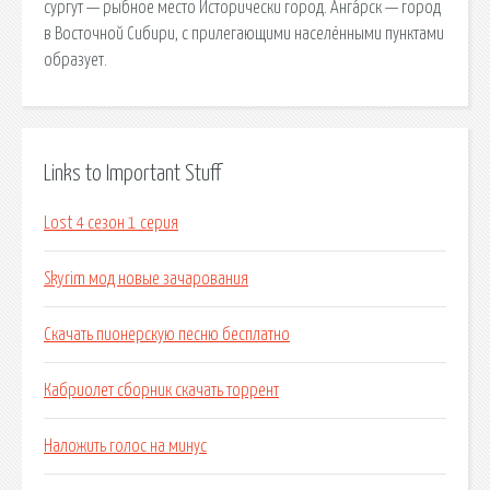
сургут — рыбное место Исторически город. Анга́рск — город
в Восточной Сибири, с прилегающими населёнными пунктами
образует.
Links to Important Stuff
Lost 4 сезон 1 серия
Skyrim мод новые зачарования
Скачать пионерскую песню бесплатно
Кабриолет сборник скачать торрент
Наложить голос на минус