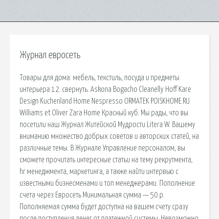
Журнал евросеть
Товары для дома: мебель, текстиль, посуда и предметы
интерьера 12. свернуть. Askona Bogacho Cleanelly Hoff Kare
Design Kuchenland Home Nespresso ORMATEK POISKHOME.RU
Williams et Oliver Zara Home Красный куб. Мы рады, что вы
посетили наш Журнал Житейской Мудрости Litera W. Вашему
вниманию множество добрых советов и авторских статей, на
различные темы. В Журнале Управление персоналом, вы
сможете прочитать интересные статьи на тему рекрутмента,
hr менеджмента, маркетинга, а также найти интервью с
известными бизнесменами и топ менеджерами. Пополнение
счета через Евросеть Минимальная сумма — 50 р.
Пополняемая сумма будет доступна на вашем счету сразу
после поступления денег от платежной системы. Невозможно