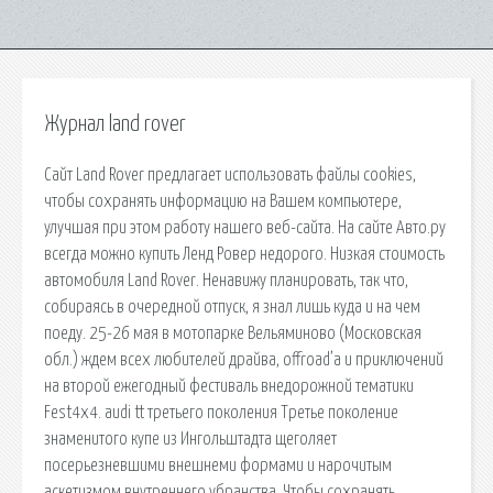
Журнал land rover
Сайт Land Rover предлагает использовать файлы cookies,
чтобы сохранять информацию на Вашем компьютере,
улучшая при этом работу нашего веб-сайта. На сайте Авто.ру
всегда можно купить Ленд Ровер недорого. Низкая стоимость
автомобиля Land Rover. Ненавижу планировать, так что,
собираясь в очередной отпуск, я знал лишь куда и на чем
поеду. 25-26 мая в мотопарке Вельяминово (Московская
обл.) ждем всех любителей драйва, offroad’a и приключений
на второй ежегодный фестиваль внедорожной тематики
Fest4x4. audi tt третьего поколения Третье поколение
знаменитого купе из Ингольштадта щеголяет
посерьезневшими внешнеми формами и нарочитым
аскетизмом внутреннего убранства. Чтобы сохранять