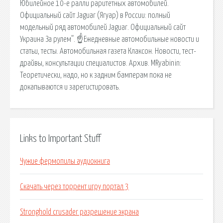
Юбилейное 10-е ралли раритетных автомобилей.
Официальный сайт Jaguar (Ягуар) в России: полный
модельный ряд автомобилей Jaguar. Официальный сайт
Украина За рулем”. ☝Ежедневные автомобильные новости и
статьи, тесты. Автомобильная газета Клаксон. Новости, тест-
драйвы, консультации специалистов. Архив. MRyabinin:
Теоретически, надо, но к задним бамперам пока не
докапываются и зарегистировать.
Links to Important Stuff
Чужие фермопилы аудиокнига
Скачать через торрент игру портал 3
Stronghold crusader разрешение экрана