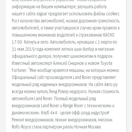
информацию на Вашем компьютере, улучшать работу
нашего сайта Jaguar предлагает использовать файлы cookies.
Рост количества автомобилей, низкая дорожная грамотность
автолюбителей, а также участившиеся случаи краж привели к
повышенному вниманию водителей к страхованию КАСКО.
17:00. Катнуть в лето. Автолюбители, купившие с 1 марта по
31 мая 2019 года комплект летних шин dunlop в магазине
официального дилера, получают шиномонтаж в подарок. ·
Известный автоэксперт Алексей Смирнов о новом Toyota
Fortuner: "Мне вообще нравятся машины, на которых можно.
Официальный сайт производителя Land Rover представляет
модельный ряд надежных внедорожников. На сайте Авто.ру
всегда можно купить Ленд Ровер недорого. Низкая стоимость
автомобиля Land Rover. Полный модельный ряд
внедорожников Land Rover и Range Rover с техническими и
динамическими. Клуб 4x4 - целая офф-роуд индустрия!
Ремонт внедорожников, тюнинг внедорожников, магазин.
Rolls-Royce стала партнёром ралли Ночная Москва