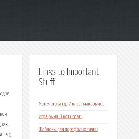
Links to Important
Stuff
одов,
Математика гдз 7 класс макарычев
ения
Игра рыжий кот играть
циях,
Шаблоны для портфолио тачки
зика 9