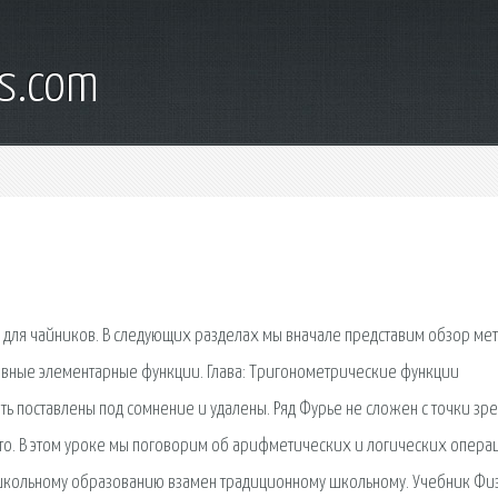
s.com
для чайников. В следующих разделах мы вначале представим обзор мет
овные элементарные функции. Глава: Тригонометрические функции
ь поставлены под сомнение и удалены. Ряд Фурье не сложен с точки зр
то. В этом уроке мы поговорим об арифметических и логических опера
нешкольному образованию взамен традиционному школьному. Учебник Фи