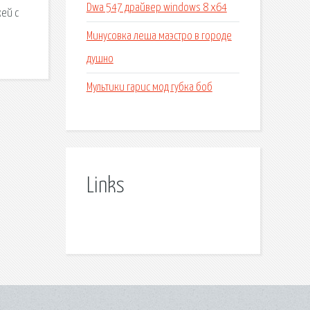
Dwa 547 драйвер windows 8 x64
жей с
Минусовка леша маэстро в городе
душно
Мультики гарис мод губка боб
Links