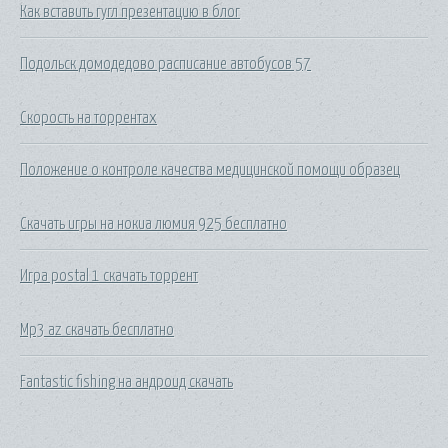
Как вставить гугл презентацию в блог
Подольск домодедово расписание автобусов 57
Скорость на торрентах
Положение о контроле качества медицинской помощи образец
Скачать игры на нокиа люмия 925 бесплатно
Игра postal 1 скачать торрент
Mp3 az скачать бесплатно
Fantastic fishing на андроид скачать