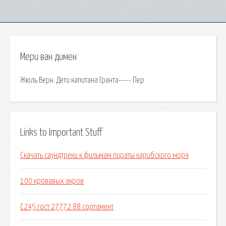
Мери ван димен
Жюль Верн. Дети капитана Гранта----- Пер.
Links to Important Stuff
Скачать саундтреки к фильмам пираты карибского моря
100 кровавых акров
С245 гост 27772 88 сортамент