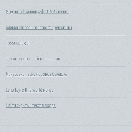
Мод morph майнкрафт 1 6 4 скачать
Бланки строгой отчетности реквизиты
Tossndplug dll
Тсж договор с собственниками
Минусовка песни паровоз букашка
Lena fayre this world минус
Найти скрытый текст в ворде