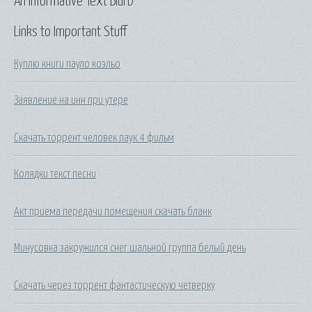
An Informative Text Blurb
Links to Important Stuff
Куплю книги пауло коэльо
Заявление на инн при утере
Скачать торрент человек паук 4 фильм
Колядки текст песни
Акт приема передачи помещения скачать бланк
Минусовка закружился снег шальной группа белый день
Скачать через торрент фантастическую четверку