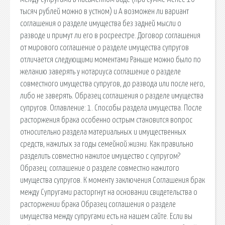
тысяч рублей можно в устном) и А возможен ли вариант
соглашения о разделе имущества без задней мысли о
разводе и примут ли его в росреестре. Договор соглашения
от мирового соглашение о разделе имущества супругов
отличается следующими моментами Раньше можно было по
желанию заверять у нотариуса соглашение о разделе
совместного имущества супругов, до развода или после него,
либо не заверять. Образец соглашения о разделе имущества
супругов. Оглавление: 1. Способы раздела имущества. После
расторжения брака особенно острым становится вопрос
относительно раздела материальных и имущественных
средств, нажитых за годы семейной жизни. Как правильно
разделить совместно нажитое имущество с супругом?
Образец: соглашение о разделе совместно нажитого
имущества супругов. К моменту заключения Соглашения брак
между Супругами расторгнут на основании свидетельства о
расторжении брака Образец соглашения о разделе
имущества между супругами есть на нашем сайте. Если вы