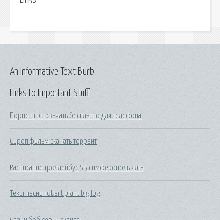
Links
An Informative Text Blurb
Links to Important Stuff
Порно игры скачать бесплатно для телефона
Сироп фильм скачать торрент
Расписание троллейбус 55 симферополь ялта
Текст песни robert plant big log
Спанч боб серии скачать