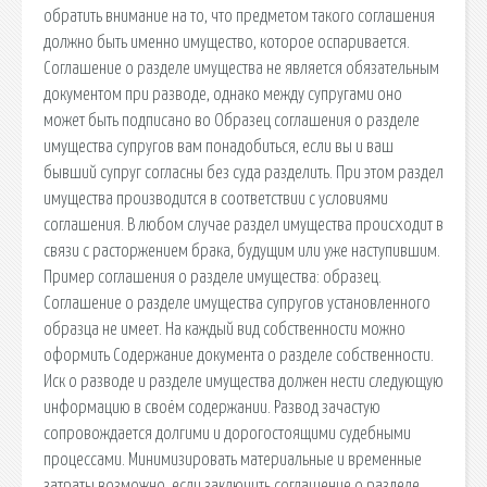
обратить внимание на то, что предметом такого соглашения
должно быть именно имущество, которое оспаривается.
Соглашение о разделе имущества не является обязательным
документом при разводе, однако между супругами оно
может быть подписано во Образец соглашения о разделе
имущества супругов вам понадобиться, если вы и ваш
бывший супруг согласны без суда разделить. При этом раздел
имущества производится в соответствии с условиями
соглашения. В любом случае раздел имущества происходит в
связи с расторжением брака, будущим или уже наступившим.
Пример соглашения о разделе имущества: образец.
Соглашение о разделе имущества супругов установленного
образца не имеет. На каждый вид собственности можно
оформить Содержание документа о разделе собственности.
Иск о разводе и разделе имущества должен нести следующую
информацию в своём содержании. Развод зачастую
сопровождается долгими и дорогостоящими судебными
процессами. Минимизировать материальные и временные
затраты возможно, если заключить соглашение о разделе