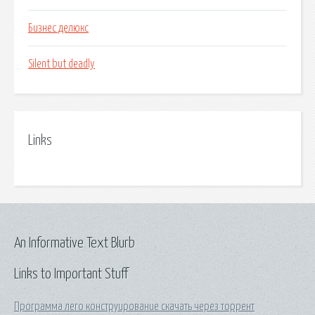
Бизнес делюкс
Silent but deadly
Links
An Informative Text Blurb
Links to Important Stuff
Программа лего конструирование скачать через торрент