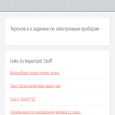
Терехов в а задачник по электронным приборам
Links to Important Stuff
Волшебная сказка томми читать
Текст песни налей мне чашку чая
Гост р 50425 92
Онлайн книга по английскому карпюк 11 класс