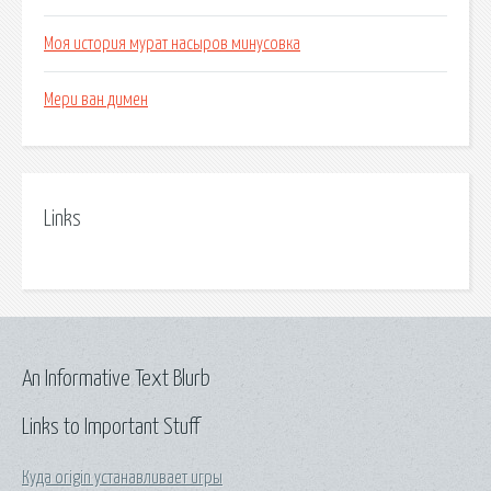
Моя история мурат насыров минусовка
Мери ван димен
Links
An Informative Text Blurb
Links to Important Stuff
Куда origin устанавливает игры