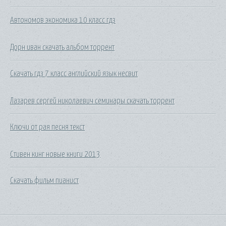
Автономов экономика 10 класс гдз
Дорн иван скачать альбом торрент
Скачать гдз 7 класс английский язык несвит
Лазарев сергей николаевич семинары скачать торрент
Ключи от рая песня текст
Стивен кинг новые книги 2013
Скачать фильм пианист