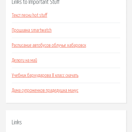
Links to Important Stuff
Текст песни hot stuff
Прошивка smartwatch
Расписание автобусов облучье хабаровск
Делюги на май
Учебник бархударова 8 класс скачать
Дима супроженков прадедушка минус
Links