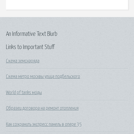
An Informative Text Blurb
Links to Important Stuff
Схема земснаряда
Схема метро москвы улица подбельского
World pf tanks моды
Образец договора на ремонт отопления
Как сохранить экспресс панель в опере 35