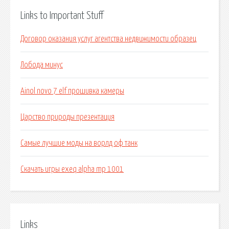
Links to Important Stuff
Договор оказания услуг агентства недвижимости образец
Лобода минус
Ainol novo 7 elf прошивка камеры
Царство природы презентация
Самые лучшие моды на ворлд оф танк
Скачать игры exeq alpha mp 1001
Links